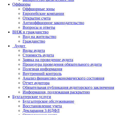
Оффшоры
Оффшорные зоны
Европейские компании
Открытие счета
Антиоффшорное законодательство
Вопросы и ответы
ВНЖ и гражданство
Вид на жительство
Гражданство
Аудит
Виды аудита
Стоимость аудита
Заявка на проведение аудита
Процедура проведения обязательного аудита
Полезная информация
Внутренний контроль
Анализ финансово-экономического состояния
Отчет аудитора
Обязательная публикация аудиторского заключения
Информация, подлежащая раскрытию
Бухгалтерские услуги
Бухгалтерское обслуживание
Восcтановление учета
Декларация 3-НДФЛ