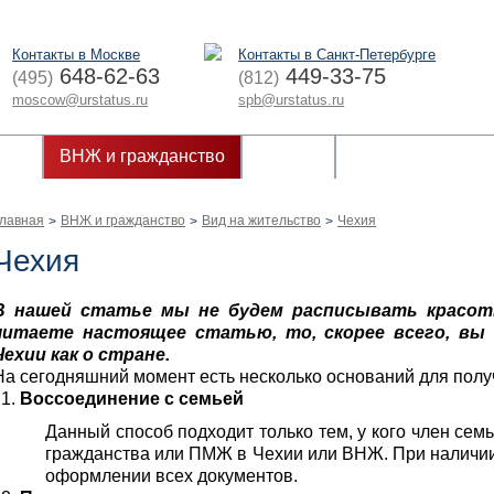
Контакты в Москве
Контакты в Санкт-Петербурге
648-62-63
449-33-75
(495)
(812)
moscow@urstatus.ru
spb@urstatus.ru
оры
ВНЖ и гражданство
Аудит
Бухгалтерские ус
лавная
ВНЖ и гражданство
Вид на жительство
Чехия
>
>
>
Чехия
В нашей статье мы не будем расписывать красот
читаете настоящее статью, то, скорее всего, вы
Чехии как о стране.
На сегодняшний момент есть несколько оснований для пол
Воссоединение с семьей
Данный способ подходит только тем, у кого член семь
гражданства или ПМЖ в Чехии или ВНЖ. При наличии
оформлении всех документов.