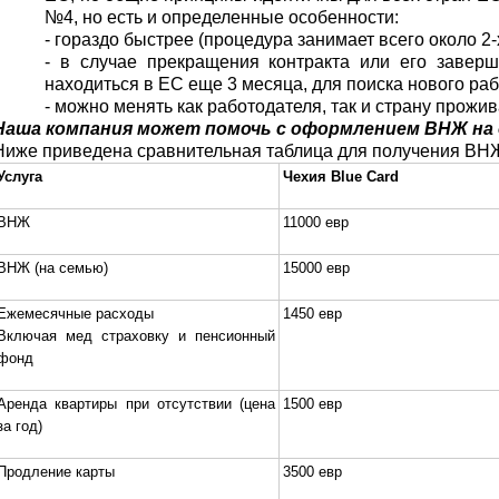
№4, но есть и определенные особенности:
- гораздо быстрее (процедура занимает всего около 2
- в случае прекращения контракта или его завер
находиться в ЕС еще 3 месяца, для поиска нового ра
- можно менять как работодателя, так и страну прожи
Наша компания может помочь с оформлением ВНЖ на 
Ниже приведена сравнительная таблица для получения ВНЖ н
Услуга
Чехия
Blue Card
ВНЖ
11000 евр
ВНЖ (на семью)
15000 евр
Ежемесячные расходы
1450 евр
Включая мед страховку и пенсионный
фонд
Аренда квартиры при отсутствии (цена
1500 евр
за год)
Продление карты
3500 евр