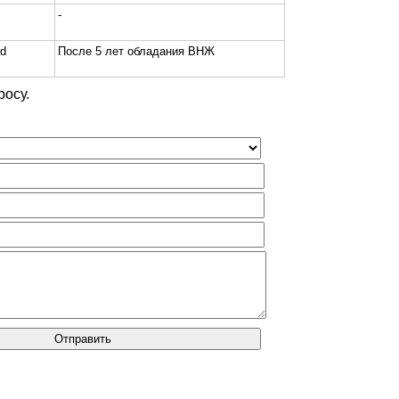
-
rd
После 5 лет обладания ВНЖ
осу.