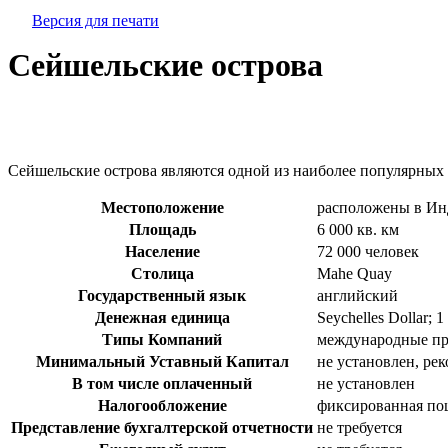
Версия для печати
Сейшельские острова
Сейшельские острова являются одной из наиболее популярны
Местоположение
расположены в Инд
Площадь
6 000 кв. км
Население
72 000 человек
Столица
Mahe Quay
Государственный язык
английский
Денежная единица
Seychelles Dollar;
Типы Компаний
международные пре
Минимальный Уставный Капитал
не установлен, ре
В том числе оплаченный
не установлен
Налогообложение
фиксированная пош
Представление бухгалтерской отчетности
не требуется