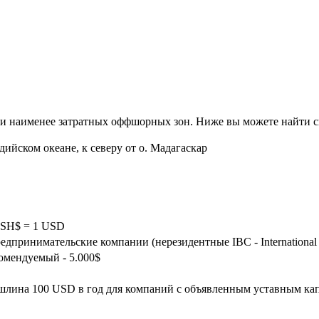
х и наименее затратных оффшорных зон. Ниже вы можете найти
ийском океане, к северу от о. Мадагаскар
 1 SH$ = 1 USD
дпринимательские компании (нерезидентные IBC - International 
комендуемый - 5.000$
лина 100 USD в год для компаний с объявленным уставным кап