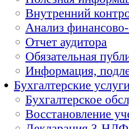
Внутренний контр
Анализ финансово-
Отчет аудитора
Обязательная публ
Информация, подл
Бухгалтерские услуг
Бухгалтерское обс
Восcтановление уч
Декларация 3-НД